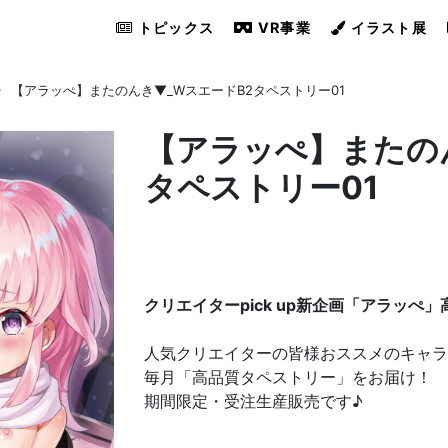
トピックス
VR事業
イラスト展
【アラッぺ】またのんき▼_WスエードB2タペストリー01
【アラッぺ】またの
タペストリー01
クリエイターpick up新企画「アラッぺ
人気クリエイターの皆様おススメのキャラ
毎月「高品質タペストリー」をお届け！
期間限定・受注生産販売です♪