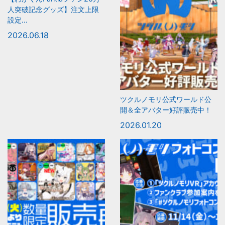
人突破記念グッズ】注文上限
設定...
2026.06.18
ツクルノモリ公式ワールド公
開＆全アバター好評販売中！
2026.01.20