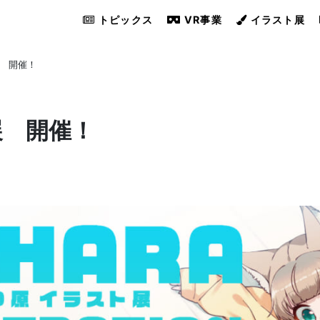
トピックス
VR事業
イラスト展
展 開催！
展 開催！