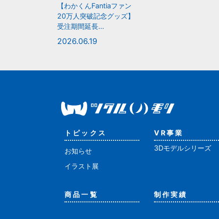
【わかくんFantiaファン
20万人突破記念グッズ】
受注期間延長...
2026.06.19
トピックス
VR事業
3Dモデルシリーズ
お知らせ
イラスト展
商品一覧
制作実績