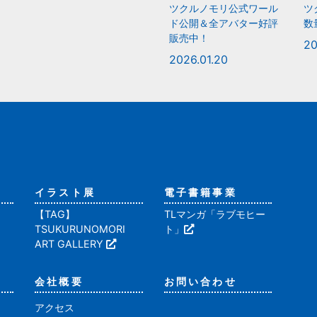
ツクルノモリ公式ワール
ツ
ド公開＆全アバター好評
数
販売中！
20
2026.01.20
イラスト展
電子書籍事業
【TAG】
TLマンガ「ラブモヒー
TSUKURUNOMORI
ト」
ART GALLERY
会社概要
お問い合わせ
アクセス