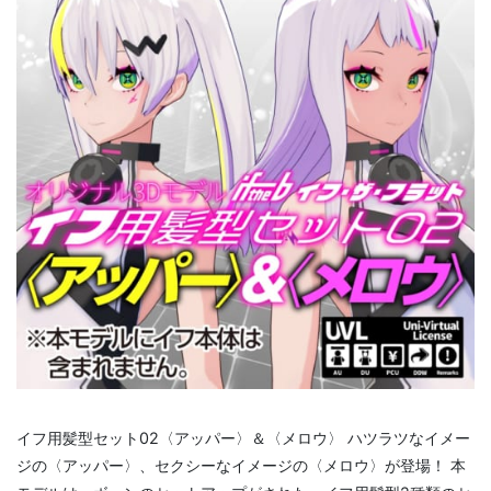
イフ用髪型セット02〈アッパー〉＆〈メロウ〉 ハツラツなイメー
ジの〈アッパー〉、セクシーなイメージの〈メロウ〉が登場！ 本