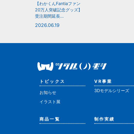
【わかくんFantiaファン
20万人突破記念グッズ】
受注期間延長...
2026.06.19
トピックス
VR事業
3Dモデルシリーズ
お知らせ
イラスト展
商品一覧
制作実績