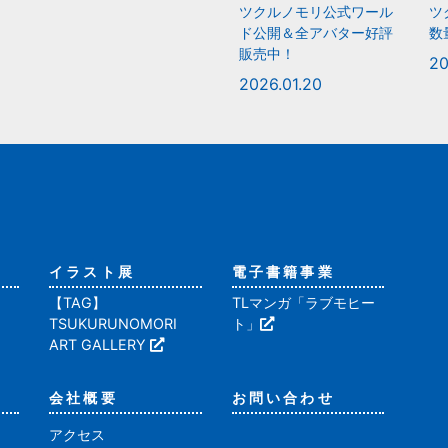
ツクルノモリ公式ワール
ツ
ド公開＆全アバター好評
数
販売中！
20
2026.01.20
イラスト展
電子書籍事業
【TAG】
TLマンガ「ラブモヒー
TSUKURUNOMORI
ト」
ART GALLERY
会社概要
お問い合わせ
アクセス