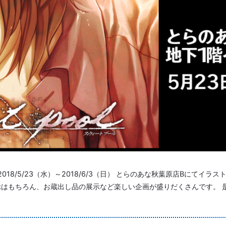
て、2018/5/23（水）～2018/6/3（日） とらのあな秋葉原店Bにてイ
はもちろん、お蔵出し品の展示など楽しい企画が盛りだくさんです。 