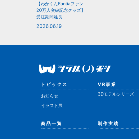
【わかくんFantiaファン
20万人突破記念グッズ】
受注期間延長...
2026.06.19
トピックス
VR事業
3Dモデルシリーズ
お知らせ
イラスト展
商品一覧
制作実績