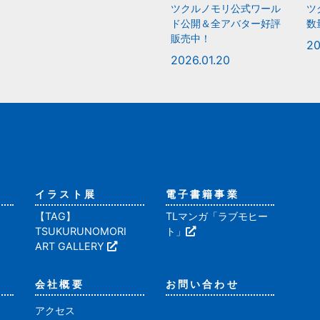
ツクルノモリ公式ワール
ツ
ド公開＆全アバター好評
数
販売中！
20
2026.01.20
イラスト展
電子書籍事業
【TAG】
TLマンガ「ラブモヒー
TSUKURUNOMORI
ト」
ART GALLERY
会社概要
お問い合わせ
アクセス