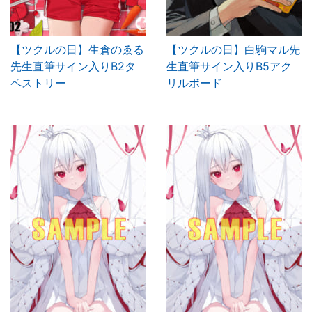
【ツクルの日】生倉のゑる
【ツクルの日】白駒マル先
先生直筆サイン入りB2タ
生直筆サイン入りB5アク
ペストリー
リルボード