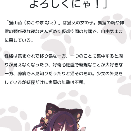
よろしくにゃ！」
「猫山苗（ねこやま なえ）」は猫又の女の子。狐狸の精や神
霊の類が夜な夜なさんざめく仮想空間の片隅で、自由気まま
に暮している。
性格は気まぐれで移り気な一方、一つのことに集中すると周
りが見えなくなったり、好奇心旺盛で新規なことが大好きな
一方、臆病で人見知りだったりと猫そのもの。少女の外見を
しているが妖怪だけに実際の年齢は不明。