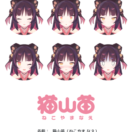
名前：
猫山苗（ねこやま なえ）